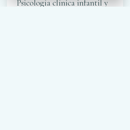
Psicología
clínica
infantil
y
adolescente
La infancia y la adolescencia son
etapas clave en el desarrollo
emocional. Cuando aparecen
dificultades, una intervención
temprana marca la diferencia.
Nuestros psicólogos están
especializados en acompañar a
niños, niñas y jóvenes con
sensibilidad y eficacia.
Trabajamos con el menor y, en muchos
casos, también con la familia, para
ofrecer un acompañamiento completo